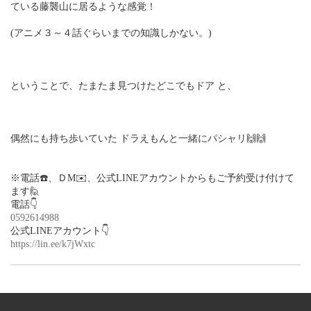
ている藤襲山に居るような感覚！
(アニメ３～４話ぐらいまでの知識しかない。)
ということで、たまたま見つけたどこでもドア と、
偶然にも持ち歩いていた ドラえもんと一緒にパシャリ🙌🙌
※電話☎️、ＤM✉️、公式LINEアカウントからもご予約受け付けて
ます🙋
電話👇
0592614988
公式LINEアカウント👇
https://lin.ee/k7jWxtc