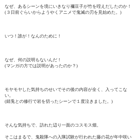
なぜ、あるシーンを境にいきなり禰豆子が竹を咥えだしたのか！
(３日前ぐらいからようやくアニメで鬼滅の刃を見始めた。)
いつ！誰が！なんのために！
なぜ、何の説明もないんだ！
(マンガの方では説明があったのか？)
モヤモヤした気持ちのせいでその後の内容が全く、入ってこな
い。
(錆兎との修行で岩を切ったシーンで１度泣きました。)
そんな気持ちで、訪れた辺り一面のコスモス畑。
そこはまるで、鬼殺隊への入隊試験が行われた藤の花が年中咲い