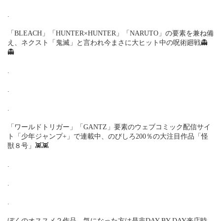
.
「BLEACH」「HUNTER×HUNTER」「NARUTO」の要素を兼ね備
え、ネクスト「鬼滅」と言われ今まさに大ヒット中の呪術廻戦👻
👻
.
.
.
「ワールドトリガー」「GANTZ」要素のウェブコミック配信サイ
ト「少年ジャンプ+」で連載中、のびしろ200％の大注目作品「怪
獣８号」👾👾
.
.
.
ぼくのオススメ２作品、気になった方は是非DAY BY DAY来店時