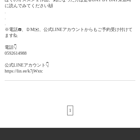
に読んでみてください🙌
.
.
.
※電話☎️、ＤM✉️、公式LINEアカウントからもご予約受け付けて
ます🙋
電話👇
0592614988
公式LINEアカウント👇
https://lin.ee/k7jWxtc
1